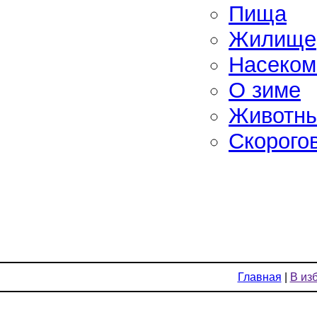
Пища
Жилище
Насеко
О зиме
Животн
Скорого
Главная
|
В из