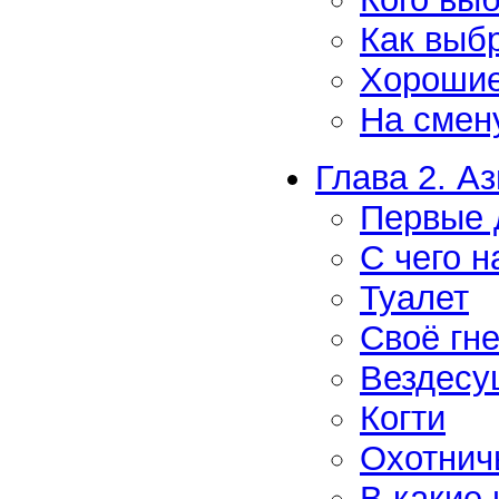
Как выбр
Хорошие
На смен
Глава 2. А
Первые 
С чего н
Туалет
Своё гн
Вездесу
Когти
Охотнич
В какие 