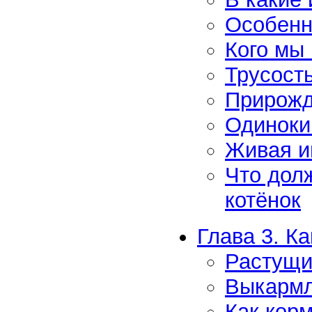
Особенн
Кого мы
Трусость
Прирожд
Одиноки
Живая и
Что дол
котёнок
Глава 3. К
Растущи
Выкармл
Как кор