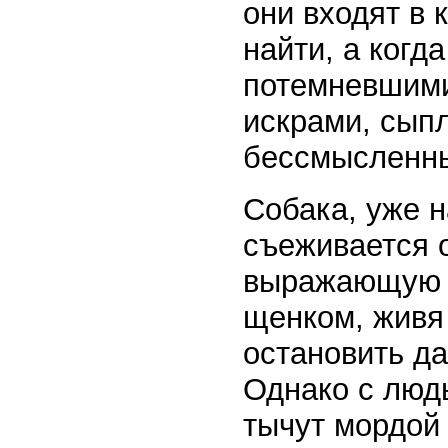
они входят в 
найти, а когд
потемневшими
искрами, сып
бессмысленны
Собака, уже н
съеживается о
выражающую п
щенком, живя
остановить д
Однако с людь
тычут мордой 