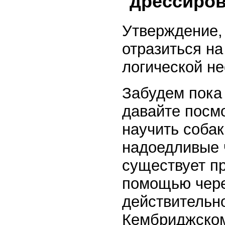
дрессиро
Утверждение,
отразиться на
логической н
Забудем пока 
давайте посм
научить соба
надоедливые 
существует пр
помощью чере
действительно
Кембриджском 