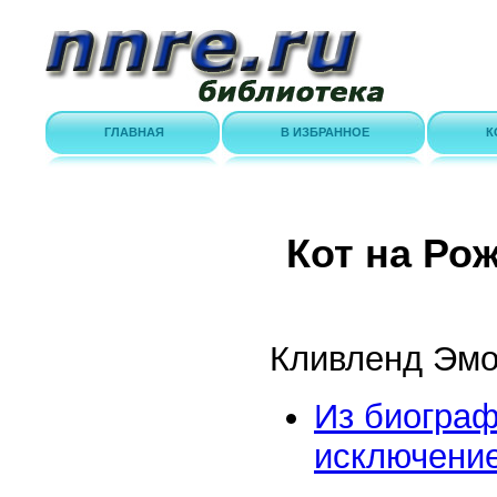
ГЛАВНАЯ
В ИЗБРАННОЕ
К
Кот на Ро
Кливленд Эмо
Из биограф
исключением