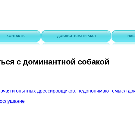
КОНТАКТЫ
ДОБАВИТЬ МАТЕРИАЛ
НАШ
ться с доминантной собакой
ючая и опытных дрессировщиков, недопонимают смысл доми
послушание
я