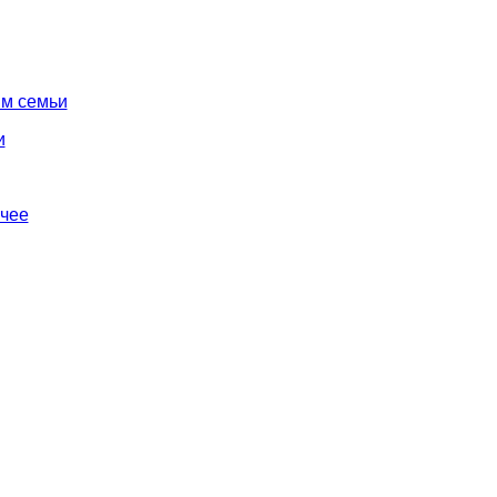
ям семьи
и
очее