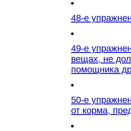
48-е упражне
49-е упражне
вещах, не дол
помощника д
50-е упражне
от корма, пре