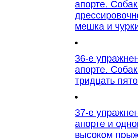
апорте. Собак
дрессировочн
мешка и чурк
36-е упражне
апорте. Соба
тридцать пято
37-е упражне
апорте и одн
высоком прыжк