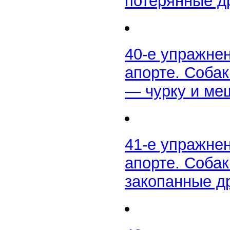
потерянные д
40-е упражне
апорте. Соба
— чурку и ме
41-е упражне
апорте. Собак
закопанные д