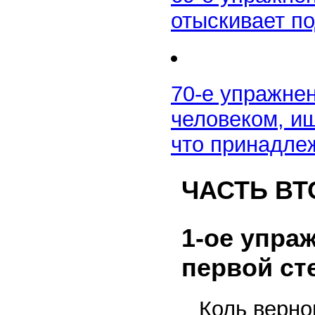
отыскивает п
70-е упражне
человеком, ищ
что принадле
ЧАСТЬ ВТ
1-ое упра
первой ст
Коль верно