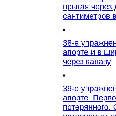
прыгая через 
сантиметров
38-е упражне
апорте и в ш
через канаву
39-е упражне
апорте. Перв
потерянного. 