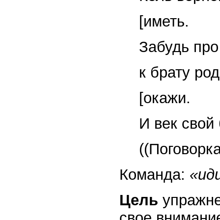
[иметь.
Забудь про
к брату ро
[окажи.
И век свой
((Поговорка
Команда:
«ид
Цель
упражне
свое внимание