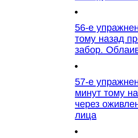
56-е упражне
тому назад п
забор. Облаи
57-е упражне
минут тому н
через оживле
лица