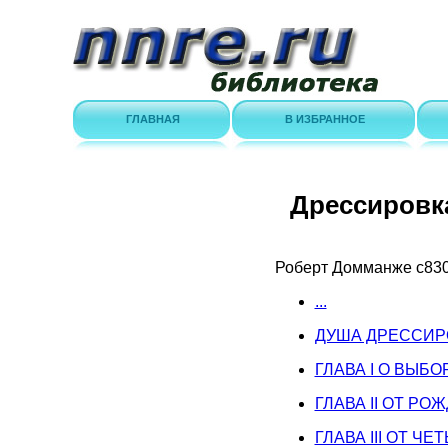
ГЛАВНАЯ
В ИЗБРАННОЕ
Дрессировк
Роберт Домманже
c83
...
ДУША ДРЕССИ
ГЛАВА I О ВЫБ
ГЛАВА II ОТ РО
ГЛАВА III ОТ Ч