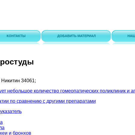
КОНТАКТЫ
ДОБАВИТЬ МАТЕРИАЛ
НАШ
простуды
ч Никитин
34061
;
ет небольшое количество гомеопатических поликлиник и апт
атии по сравнению с другими препаратами
указатель
а
ла
хеи и бронхов