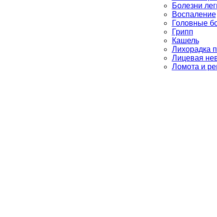
Болезни лег
Воспаление
Головные б
Грипп
Кашель
Лихорадка 
Лицевая не
Ломота и р