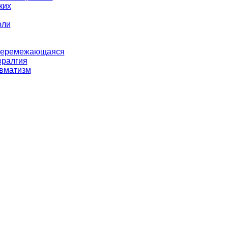
ких
оли
перемежающаяся
вралгия
евматизм